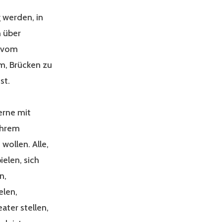
 werden, in
h über
, vom
m, Brücken zu
st.
gerne mit
ihrem
wollen. Alle,
ielen, sich
n,
elen,
ater stellen,