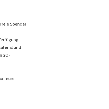
 Freie Spende!
 Verfügung
aterial und
on 20-
auf eure