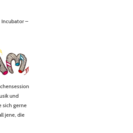
 Incubator –
eichensession
usik und
e sich gerne
l jene, die