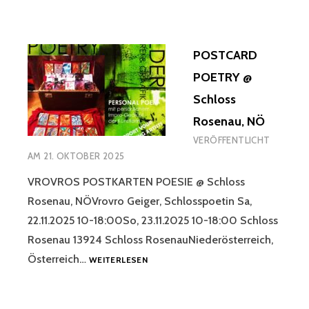
POSTCARD
POETRY
@
POSTCARD
WINTERVAGANZA,
WINTERMARKT
POETRY @
SEMMELWEISKLINIK
Schloss
Rosenau, NÖ
VERÖFFENTLICHT
AM
21. OKTOBER 2025
VROVROS POSTKARTEN POESIE @ Schloss
Rosenau, NÖVrovro Geiger, Schlosspoetin Sa,
22.11.2025 10-18:00So, 23.11.2025 10-18:00 Schloss
Rosenau 13924 Schloss RosenauNiederösterreich,
POSTCARD
Österreich…
WEITERLESEN
POETRY
@
SCHLOSS