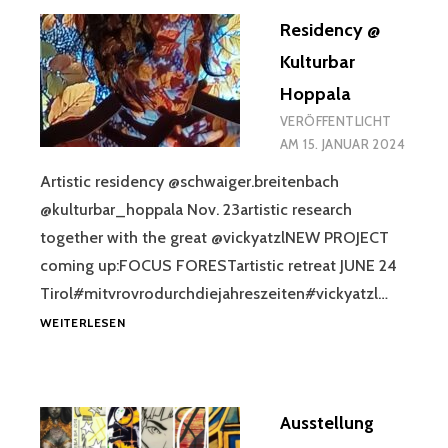
ROSENAU,
Residency @
NÖ
Kulturbar
Hoppala
VERÖFFENTLICHT
AM
15. JANUAR 2024
Artistic residency @schwaiger.breitenbach
@kulturbar_hoppala Nov. 23artistic research
together with the great @vickyatzlNEW PROJECT
coming up:FOCUS FORESTartistic retreat JUNE 24
Tirol#mitvrovrodurchdiejahreszeiten#vickyatzl…
RESIDENCY
WEITERLESEN
@
KULTURBAR
HOPPALA
Ausstellung