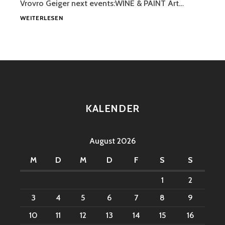
Vrovro Geiger next events:WINE & PAINT Art…
WINE
WEITERLESEN
&
PAINT
2026
KALENDER
August 2026
M
D
M
D
F
S
S
1
2
3
4
5
6
7
8
9
10
11
12
13
14
15
16