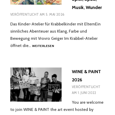
Musik, Wunder
VERÖFFENTLICHT AM
5. MAI 2026
Das Kinder-Atelier für Krabbelkinder mit ElternEin
sinnliches Abenteuer aus Klang, Farbe und
Bewegung mit Vrovro Geiger Im Krabbel-Atelier
KRABBEL
öffnet die…
WEITERLESEN
ATELIER
„FREIGEIST“
SPIEL,
SPASS, M
WINE & PAINT
USIK, W
UNDER
2026
VERÖFFENTLICHT
AM
1. JUNI 2022
You are welcome
to join WINE & PAINT the art event hosted by