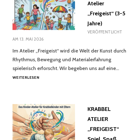
Atelier
„Freigeist“ (3-5
Jahre)
VERÖFFENTLICHT
AM
13. MAI 2026
Im Atelier „Freigeist“ wird die Welt der Kunst durch
Rhythmus, Bewegung und Materialerfahrung
spielerisch erforscht. Wir begeben uns auf eine…
ELTERN-
WEITERLESEN
KIND-
ATELIER
„FREIGEIST“
(3-
KRABBEL
5
JAHRE)
ATELIER
„FREIGEIST“
Spiel, Spaß,