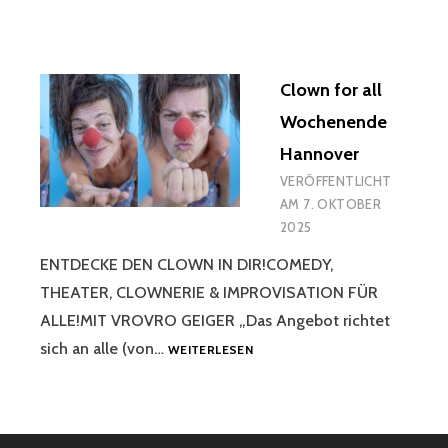
Clown for all
Wochenende
Hannover
VERÖFFENTLICHT
AM
7. OKTOBER
2025
ENTDECKE DEN CLOWN IN DIR!COMEDY,
THEATER, CLOWNERIE & IMPROVISATION FÜR
ALLE!MIT VROVRO GEIGER „Das Angebot richtet
CLOWN
sich an alle (von…
WEITERLESEN
FOR
ALL
WOCHENENDE
HANNOVER