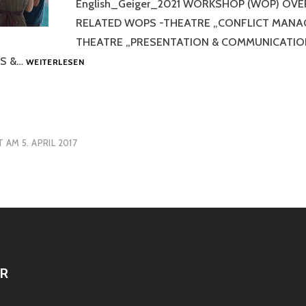
English_Geiger_2021 WORKSHOP (WOP) OVE
RELATED WOPS -THEATRE „CONFLICT MANA
THEATRE „PRESENTATION & COMMUNICATIO
WORKSHOP
LS &…
WEITERLESEN
OFFER
2021
–
ENGLISH
T AM
5. APRIL 2017
R