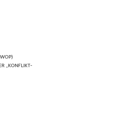
(WOP)
R „KONFLIKT-
OPANGEBOT