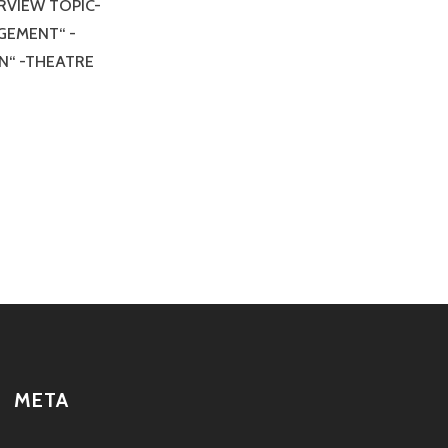
RVIEW TOPIC-
GEMENT“ -
N“ -THEATRE
META