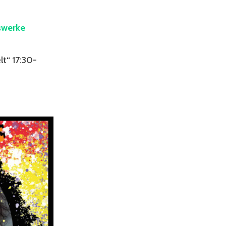
swerke
t“ 17:30-