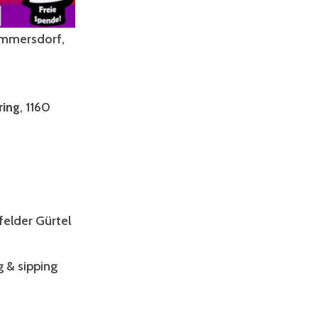
ammersdorf,
ring
, 1160
elder Gürtel
g & sipping