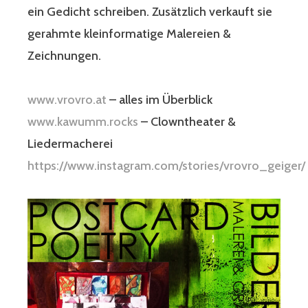
ein Gedicht schreiben. Zusätzlich verkauft sie
gerahmte kleinformatige Malereien &
Zeichnungen.
www.vrovro.at
– alles im Überblick
www.kawumm.rocks
– Clowntheater &
Liedermacherei
https://www.instagram.com/stories/vrovro_geiger/