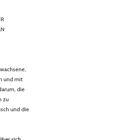
ER
AN
Erwachsene,
n und mit
darum, die
n zu
usch und die
über sich