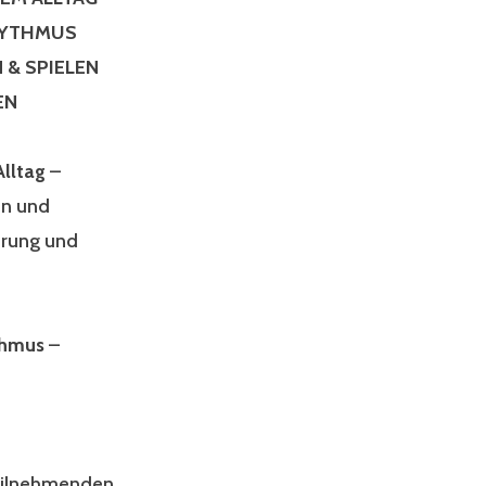
HYTHMUS
 & SPIELEN
EN
lltag
–
en und
erung und
thmus
–
eilnehmenden