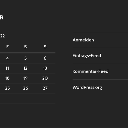
R
22
Anmelden
F
S
S
Eintrags-Feed
4
5
6
11
12
13
Kommentar-Feed
18
19
20
WordPress.org
25
26
27