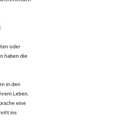
d
nten oder
en haben die
en in den
ihrem Leben.
prache eine
ritt ins