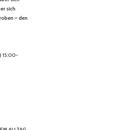
er sich
proben – den
) 15:00-
EM ALLTAG