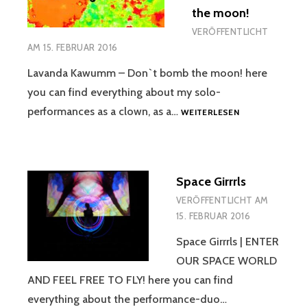
the moon!
VERÖFFENTLICHT
AM
15. FEBRUAR 2016
Lavanda Kawumm – Don`t bomb the moon! here
you can find everything about my solo-
LAVANDA
performances as a clown, as a…
WEITERLESEN
KAWUMM
Â€“
DON`T
BOMB
Space Girrrls
THE
MOON!
VERÖFFENTLICHT AM
15. FEBRUAR 2016
Space Girrrls | ENTER
OUR SPACE WORLD
AND FEEL FREE TO FLY! here you can find
everything about the performance-duo…