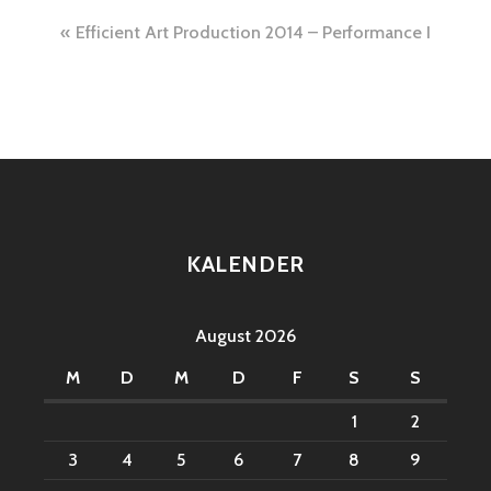
Beitragsnavigation
Efficient Art Production 2014 – Performance I
KALENDER
August 2026
M
D
M
D
F
S
S
1
2
3
4
5
6
7
8
9