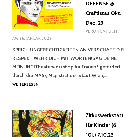
DEFENSE @
Craftistas Okt.-
Dez. 23
VERÖFFENTLICHT
AM
26. JANUAR 2023
SPRICH UNGERECHTIGKEITEN AN!VERSCHAFF DIR
RESPEKT!WEHR DICH MIT WORTEN!SAG DEINE
MEINUNG!Theaterworkshop für Frauen* gefördert
durch die MA57, Magistrat der Stadt Wien,…
VERBAL
WEITERLESEN
SELF-
DEFENSE
@
CRAFTISTAS
Zirkuswerkstatt
OKT.-
DEZ.
für Kinder (6-
23
10J.) 7.10.23