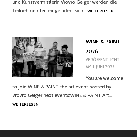
und Kunstvermittlerin Vrovro Geiger werden die
DRAW
Teilnehmenden eingeladen, sich…
WEITERLESEN
&
PAINT:
KREATIV-
SESSION
WINE & PAINT
IM
AMERLINGH
2026
2026
VERÖFFENTLICHT
AM
1. JUNI 2022
You are welcome
to join WINE & PAINT the art event hosted by
Vrovro Geiger next events:WINE & PAINT Art…
WINE
WEITERLESEN
&
PAINT
2026