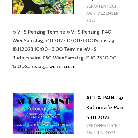
VERÖFFENTLICHT
AM
7. DEZEMBER
2022
@ VHS Penzing Termine @ VHS Penzing, 1140
WienSamstag, 7.10.2023 10:00-13:00Samstag,
18.11.2023 10:00-13:00 Termine @VHS
Rudolfsheim, 1150 WienSamstag, 21.10.23 10:00-
ZIRKUSWERKSTATT
13:00Samstag,…
WEITERLESEN
FÜR
KINDER
(6-
10J.)
ACT & PAINT @
7.10.23
Kulturcafe Max
5.10.2023
VERÖFFENTLICHT
AM
1. JUNI 2022