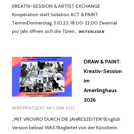
KREATIV-SESSION & ARTIST EXCHANGE
Kooperation statt Isolation ACT & PAINT
TerminDonnerstag, 5.10.23, 18:00-22:00 Zweimal
ACT
pro Jahr öffnen sich die Türen…
WEITERLESEN
&
PAINT
@
KULTURCAFE
DRAW & PAINT:
MAX
5.10.2023
Kreativ-Session
im
Amerlinghaus
2026
VERÖFFENTLICHT AM
1. JUNI 2022
„MIT VROVRO DURCH DIE JAHRESZEITEN“(English
Version below) WAS?Begleitet von der Künstlerin