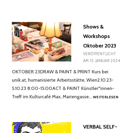
Shows &
Workshops
Oktober 2023
VERÖFFENTLICHT
AM
15. JANUAR 2024
OKTOBER 23DRAW & PAINT & PRINT Kurs bei
unik.at, humanisierte Arbeitsstätte, Wien2.10.23-
5.10.23 8:00-15:00ACT & PAINT Künstler*innen-
SHOWS
Treff im Kulturcafé Max, Mariengasse…
WEITERLESEN
&
WORKS
OKTOB
2023
VERBAL SELF-