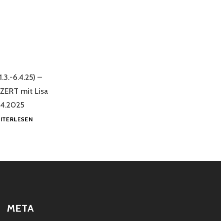
3.-6.4.25) –
ZERT mit Lisa
5.4.2025
SHOWS
ITERLESEN
&
KURSE
APRIL
2025
META