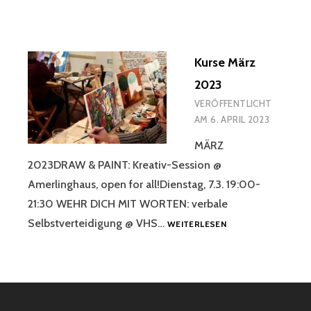
Kurse März
2023
VERÖFFENTLICHT
AM
6. APRIL 2023
MÄRZ
2023DRAW & PAINT: Kreativ-Session @
Amerlinghaus, open for all!Dienstag, 7.3. 19:00-
21:30 WEHR DICH MIT WORTEN: verbale
KURSE
Selbstverteidigung @ VHS…
WEITERLESEN
MÄRZ
2023